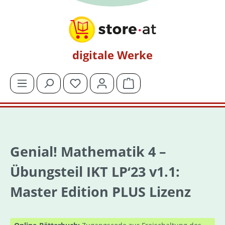
Zum Hauptinhalt springen
digitale Werke
Du hast 0 Produkte auf dem Merkzettel
Warenkorb enthält 0 Posit
Genial! Mathematik 4 –
Übungsteil IKT LP‘23 v1.1:
Master Edition PLUS Lizenz