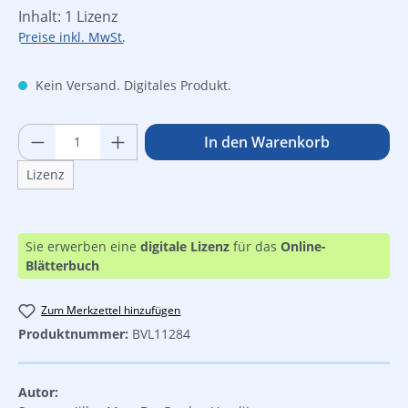
Inhalt:
1 Lizenz
Preise inkl. MwSt.
Kein Versand. Digitales Produkt.
Produkt Anzahl: Gib den gewünschten Wer
In den Warenkorb
Lizenz
Sie erwerben eine
digitale Lizenz
für das
Online-
Blätterbuch
Zum Merkzettel hinzufügen
Produktnummer:
BVL11284
Autor: