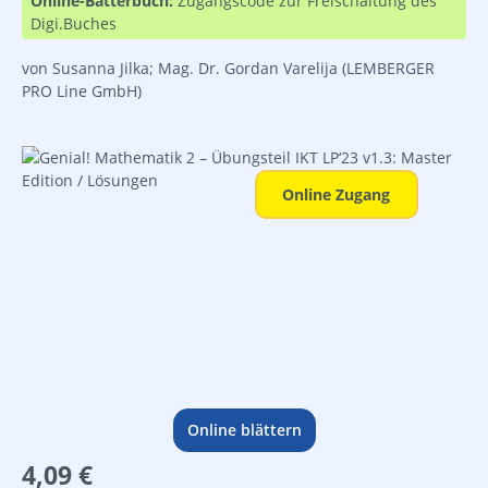
Online-Bätterbuch:
Zugangscode zur Freischaltung des
Digi.Buches
von Susanna Jilka; Mag. Dr. Gordan Varelija
(LEMBERGER
PRO Line GmbH)
Bildergalerie überspringen
Online Zugang
Online blättern
Regulärer Preis:
4,09 €