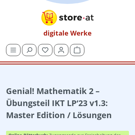
Zum Hauptinhalt springen
digitale Werke
Du hast 0 Produkte auf dem Merkzettel
Warenkorb enthält 0 Posit
Genial! Mathematik 2 –
Übungsteil IKT LP‘23 v1.3:
Master Edition / Lösungen