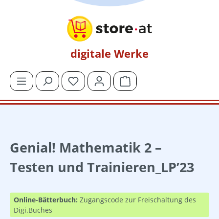
Zum Hauptinhalt springen
digitale Werke
Du hast 0 Produkte auf dem Merkzettel
Warenkorb enthält 0 Posit
Genial! Mathematik 2 –
Testen und Trainieren_LP’23
Online-Bätterbuch:
Zugangscode zur Freischaltung des
Digi.Buches