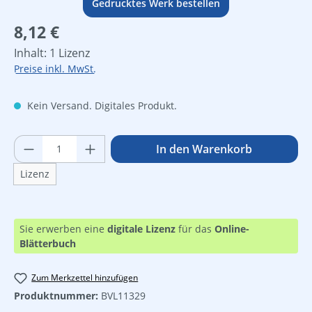
Gedrucktes Werk bestellen
Regulärer Preis:
8,12 €
Inhalt:
1 Lizenz
Preise inkl. MwSt.
Kein Versand. Digitales Produkt.
Produkt Anzahl: Gib den gewünschten Wer
In den Warenkorb
Lizenz
Sie erwerben eine
digitale Lizenz
für das
Online-
Blätterbuch
Zum Merkzettel hinzufügen
Produktnummer:
BVL11329