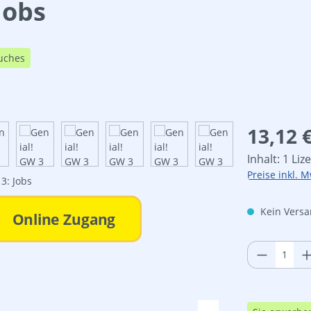
Jobs
uches
Regulärer Pre
13,12 
Inhalt:
1 Liz
Preise inkl. M
Kein Versan
Online Zugang
Produkt 