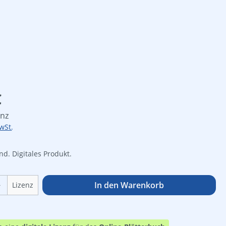
is:
€
enz
wSt.
d. Digitales Produkt.
Online Zuga
Anzahl: Gib den gewünschten Wert ein o
In den Warenkorb
Lizenz