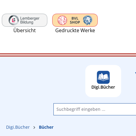
 Hauptinhalt springen
Zur Suche springen
Zur Hauptnavigation springen
Übersicht
Gedruckte Werke
Digi.Bücher
Digi.Bücher
Bücher