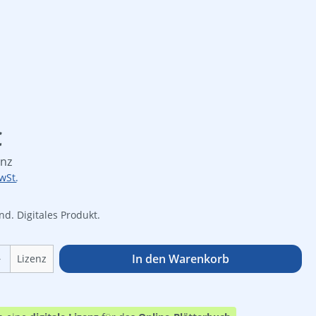
is:
€
enz
wSt.
d. Digitales Produkt.
Online Zuga
Anzahl: Gib den gewünschten Wert ein o
In den Warenkorb
Lizenz