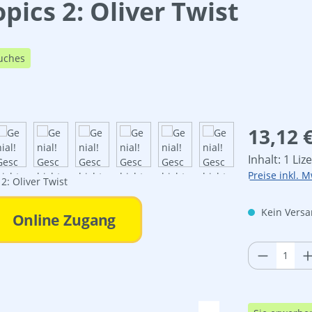
opics 2: Oliver Twist
uches
Regulärer Pre
13,12 
Inhalt:
1 Liz
Preise inkl. M
Kein Versan
Online Zugang
Produkt 