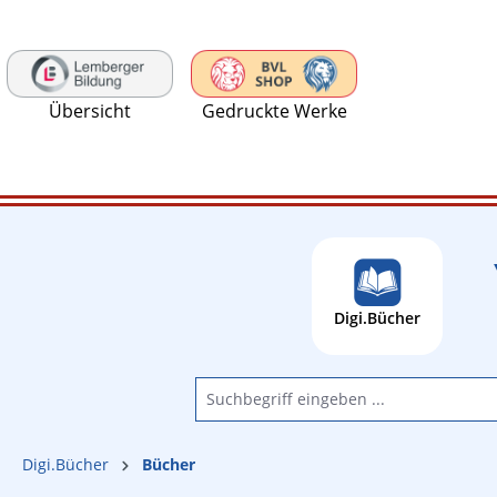
 Hauptinhalt springen
Zur Suche springen
Zur Hauptnavigation springen
Übersicht
Gedruckte Werke
Digi.Bücher
Digi.Bücher
Bücher