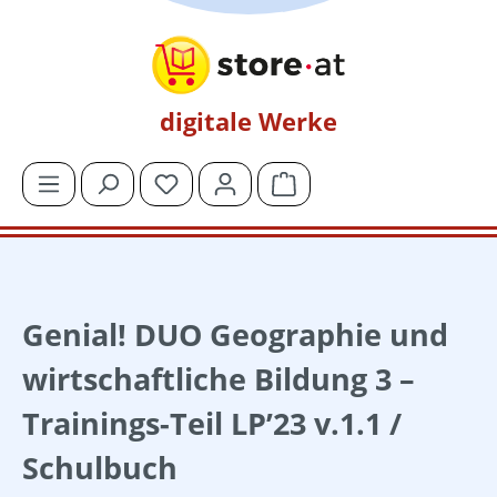
Zum Hauptinhalt springen
digitale Werke
Du hast 0 Produkte auf dem Merkzettel
Warenkorb enthält 0 Posit
Genial! DUO Geographie und
wirtschaftliche Bildung 3 –
Trainings-Teil LP’23 v.1.1 /
Schulbuch