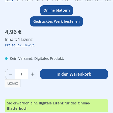
Online blättern
Gedrucktes Werk bestellen
Regulärer Preis:
4,96 €
Inhalt:
1 Lizenz
Preise inkl. MwSt.
Kein Versand. Digitales Produkt.
Produkt Anzahl: Gib den gewünschten Wer
In den Warenkorb
Lizenz
Sie erwerben eine
digitale Lizenz
für das
Online-
Blätterbuch