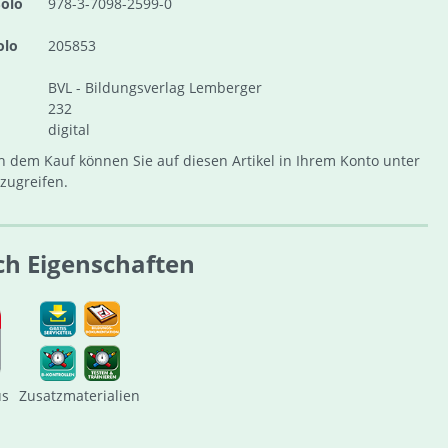
olo
978-3-7098-2599-0
olo
205853
BVL - Bildungsverlag Lemberger
232
digital
 dem Kauf können Sie auf diesen Artikel in Ihrem Konto unter
zugreifen.
ch Eigenschaften
us
Zusatzmaterialien