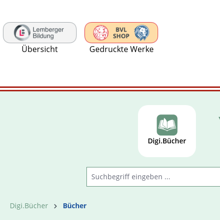
 Hauptinhalt springen
Zur Suche springen
Zur Hauptnavigation springen
Übersicht
Gedruckte Werke
Digi.Bücher
Digi.Bücher
Bücher