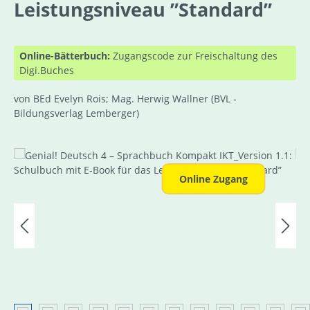
Leistungsniveau ”Standard”
Online-Bätterbuch:
Zugangscode zur Freischaltung des
Digi.Buches
von BEd Evelyn Rois; Mag. Herwig Wallner
(BVL -
Bildungsverlag Lemberger)
Bildergalerie überspringen
Online Zugang