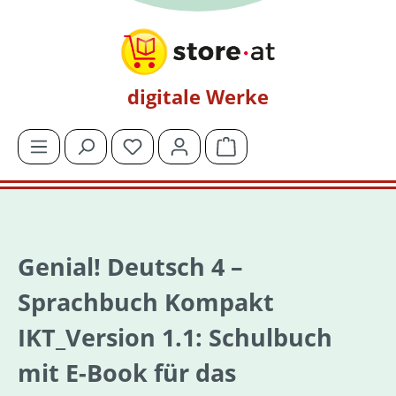
Zum Hauptinhalt springen
digitale Werke
Du hast 0 Produkte auf dem Merkzettel
Warenkorb enthält 0 Posit
Genial! Deutsch 4 –
Sprachbuch Kompakt
IKT_Version 1.1: Schulbuch
mit E-Book für das