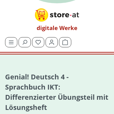
Zum Hauptinhalt springen
digitale Werke
Du hast 0 Produkte auf dem Merkzettel
Warenkorb enthält 0 Posit
Genial! Deutsch 4 -
Sprachbuch IKT:
Differenzierter Übungsteil mit
Lösungsheft