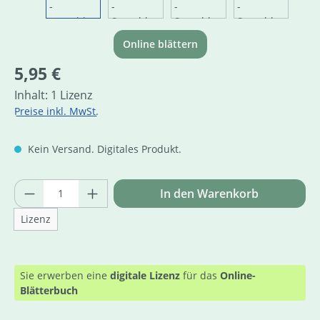
Online blättern
Regulärer Preis:
5,95 €
Inhalt:
1 Lizenz
Preise inkl. MwSt.
Kein Versand. Digitales Produkt.
Produkt Anzahl: Gib den gewünschten Wer
In den Warenkorb
Lizenz
Sie erwerben eine
digitale Lizenz
für das
Online-
Blätterbuch