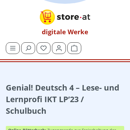
Zum Hauptinhalt springen
digitale Werke
Du hast 0 Produkte auf dem Merkzettel
Warenkorb enthält 0 Posit
Genial! Deutsch 4 – Lese- und
Lernprofi IKT LP’23 /
Schulbuch