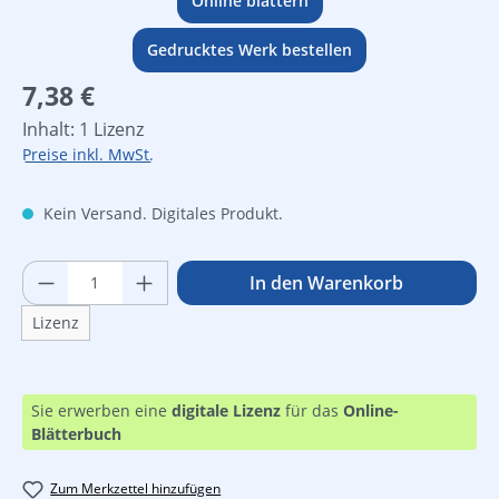
Online blättern
Gedrucktes Werk bestellen
Regulärer Preis:
7,38 €
Inhalt:
1 Lizenz
Preise inkl. MwSt.
Kein Versand. Digitales Produkt.
Produkt Anzahl: Gib den gewünschten Wer
In den Warenkorb
Lizenz
Sie erwerben eine
digitale Lizenz
für das
Online-
Blätterbuch
Zum Merkzettel hinzufügen