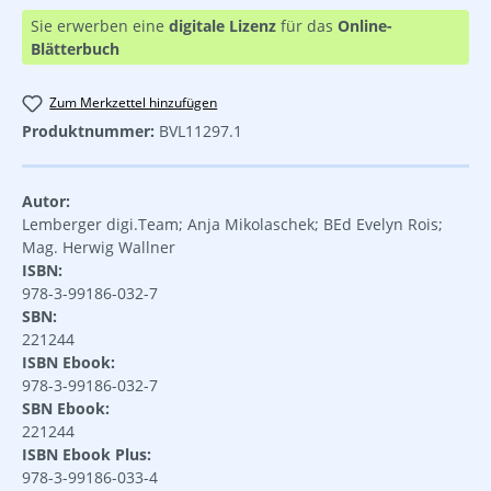
Sie erwerben eine
digitale Lizenz
für das
Online-
Blätterbuch
Zum Merkzettel hinzufügen
Produktnummer:
BVL11297.1
Autor:
Lemberger digi.Team; Anja Mikolaschek; BEd Evelyn Rois;
Mag. Herwig Wallner
ISBN:
978-3-99186-032-7
SBN:
221244
ISBN Ebook:
978-3-99186-032-7
SBN Ebook:
221244
ISBN Ebook Plus:
978-3-99186-033-4