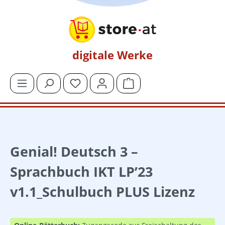
Zum Hauptinhalt springen
digitale Werke
Du hast 0 Produkte auf dem Merkzettel
Warenkorb enthält 0 Posit
Genial! Deutsch 3 –
Sprachbuch IKT LP’23
v1.1_Schulbuch PLUS Lizenz