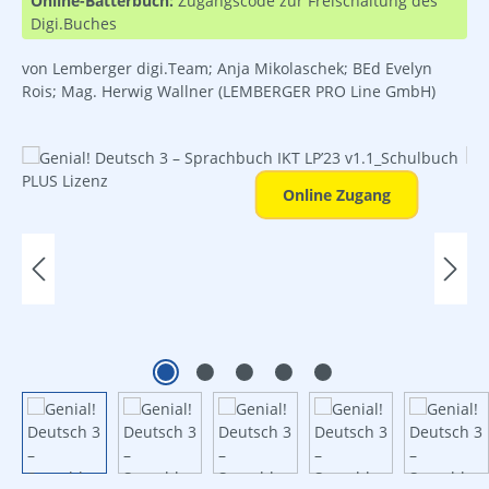
Online-Bätterbuch:
Zugangscode zur Freischaltung des
Digi.Buches
von Lemberger digi.Team; Anja Mikolaschek; BEd Evelyn
Rois; Mag. Herwig Wallner
(LEMBERGER PRO Line GmbH)
Bildergalerie überspringen
Online Zugang