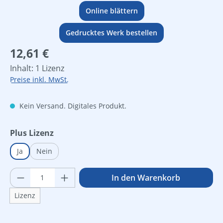
Online blättern
Gedrucktes Werk bestellen
Regulärer Preis:
12,61 €
Inhalt:
1 Lizenz
Preise inkl. MwSt.
Kein Versand. Digitales Produkt.
auswählen
Plus Lizenz
Ja
Nein
Produkt Anzahl: Gib den gewünschten Wer
In den Warenkorb
Lizenz