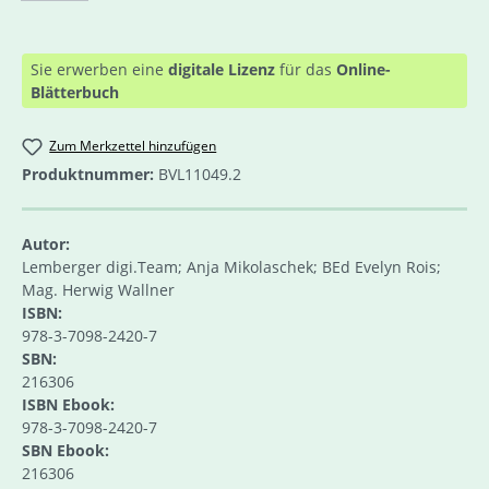
Sie erwerben eine
digitale Lizenz
für das
Online-
Blätterbuch
Zum Merkzettel hinzufügen
Produktnummer:
BVL11049.2
Autor:
Lemberger digi.Team; Anja Mikolaschek; BEd Evelyn Rois;
Mag. Herwig Wallner
ISBN:
978-3-7098-2420-7
SBN:
216306
ISBN Ebook:
978-3-7098-2420-7
SBN Ebook:
216306