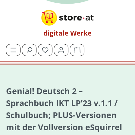
Zum Hauptinhalt springen
digitale Werke
Du hast 0 Produkte auf dem Merkzettel
Warenkorb enthält 0 Posit
Genial! Deutsch 2 –
Sprachbuch IKT LP’23 v.1.1 /
Schulbuch; PLUS-Versionen
mit der Vollversion eSquirrel