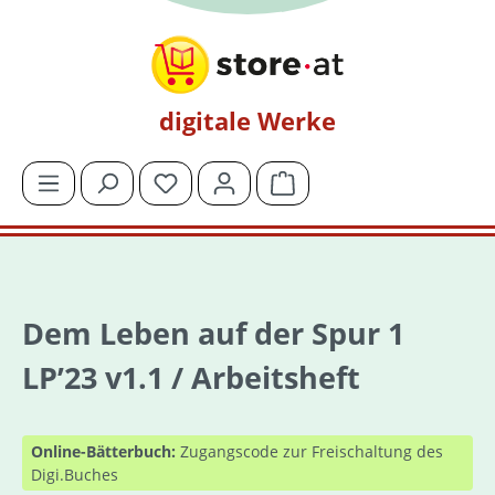
Zum Hauptinhalt springen
digitale Werke
Du hast 0 Produkte auf dem Merkzettel
Warenkorb enthält 0 Posit
Dem Leben auf der Spur 1
LP’23 v1.1 / Arbeitsheft
Online-Bätterbuch:
Zugangscode zur Freischaltung des
Digi.Buches