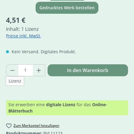
Gedrucktes Werk bestellen
Regulärer Preis:
4,51 €
Inhalt:
1 Lizenz
Preise inkl. MwSt.
Kein Versand. Digitales Produkt.
Produkt Anzahl: Gib den gewünschten Wer
In den Warenkorb
Lizenz
Sie erwerben eine
digitale Lizenz
für das
Online-
Blätterbuch
Zum Merkzettel hinzufügen
Produktnummer:
BVL11123