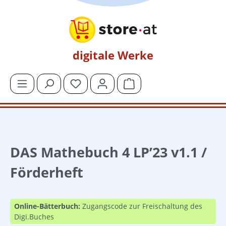
Zum Hauptinhalt springen
digitale Werke
Du hast 0 Produkte auf dem Merkzettel
Warenkorb enthält 0 Posit
DAS Mathebuch 4 LP’23 v1.1 /
Förderheft
Online-Bätterbuch:
Zugangscode zur Freischaltung des
Digi.Buches