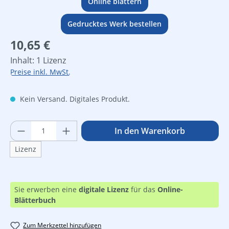
Online blättern
Gedrucktes Werk bestellen
Regulärer Preis:
10,65 €
Inhalt:
1 Lizenz
Preise inkl. MwSt.
Kein Versand. Digitales Produkt.
Produkt Anzahl: Gib den gewünschten Wer
In den Warenkorb
Lizenz
Sie erwerben eine
digitale Lizenz
für das
Online-
Blätterbuch
Zum Merkzettel hinzufügen