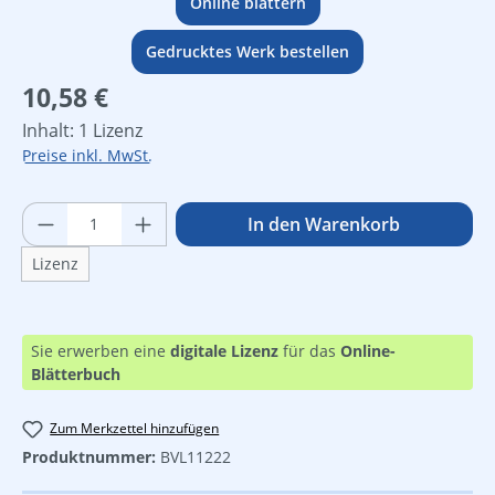
Online blättern
Gedrucktes Werk bestellen
Regulärer Preis:
10,58 €
Inhalt:
1 Lizenz
Preise inkl. MwSt.
Produkt Anzahl: Gib den gewünschten Wer
In den Warenkorb
Lizenz
Sie erwerben eine
digitale Lizenz
für das
Online-
Blätterbuch
Zum Merkzettel hinzufügen
Produktnummer:
BVL11222