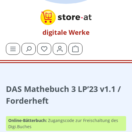
Zum Hauptinhalt springen
digitale Werke
Du hast 0 Produkte auf dem Merkzettel
Warenkorb enthält 0 Posit
DAS Mathebuch 3 LP’23 v1.1 /
Forderheft
Online-Bätterbuch:
Zugangscode zur Freischaltung des
Digi.Buches