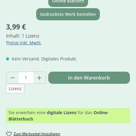
Online blättern
Gedrucktes Werk bestellen
Regulärer Preis:
3,99 €
Inhalt:
1 Lizenz
Preise inkl. MwSt.
Kein Versand. Digitales Produkt.
Produkt Anzahl: Gib den gewünschten Wer
In den Warenkorb
Lizenz
Sie erwerben eine
digitale Lizenz
für das
Online-
Blätterbuch
Zum Merkzettel hinzufügen