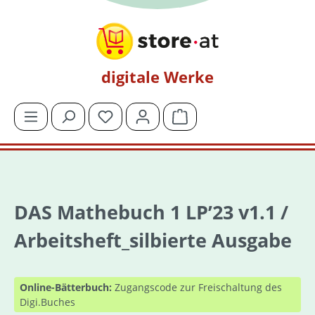
Zum Hauptinhalt springen
digitale Werke
Du hast 0 Produkte auf dem Merkzettel
Warenkorb enthält 0 Posit
DAS Mathebuch 1 LP’23 v1.1 /
Arbeitsheft_silbierte Ausgabe
Online-Bätterbuch:
Zugangscode zur Freischaltung des
Digi.Buches