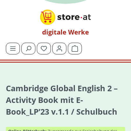
Zum Hauptinhalt springen
digitale Werke
Du hast 0 Produkte auf dem Merkzettel
Warenkorb enthält 0 Posit
Cambridge Global English 2 –
Activity Book mit E-
Book_LP’23 v.1.1 / Schulbuch