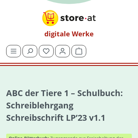
Zum Hauptinhalt springen
digitale Werke
Du hast 0 Produkte auf dem Merkzettel
Warenkorb enthält 0 Posit
ABC der Tiere 1 – Schulbuch:
Schreiblehrgang
Schreibschrift LP’23 v1.1