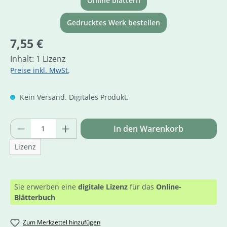
Online blättern
Gedrucktes Werk bestellen
Regulärer Preis:
7,55 €
Inhalt:
1 Lizenz
Preise inkl. MwSt.
Kein Versand. Digitales Produkt.
Produkt Anzahl: Gib den gewünschten Wer
In den Warenkorb
Lizenz
Sie erwerben eine
digitale Lizenz
für das
Online-
Blätterbuch
Zum Merkzettel hinzufügen