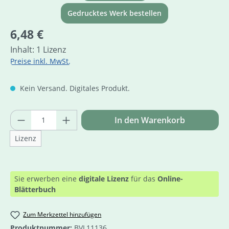
Gedrucktes Werk bestellen
Regulärer Preis:
6,48 €
Inhalt:
1 Lizenz
Preise inkl. MwSt.
Kein Versand. Digitales Produkt.
Produkt Anzahl: Gib den gewünschten Wer
In den Warenkorb
Lizenz
Sie erwerben eine
digitale Lizenz
für das
Online-
Blätterbuch
Zum Merkzettel hinzufügen
Produktnummer:
BVL11136