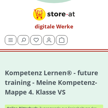
Zum Hauptinhalt springen
digitale Werke
Du hast 0 Produkte auf dem Merkzettel
Warenkorb enthält 0 Posit
Kompetenz Lernen® - future
training - Meine Kompetenz-
Mappe 4. Klasse VS