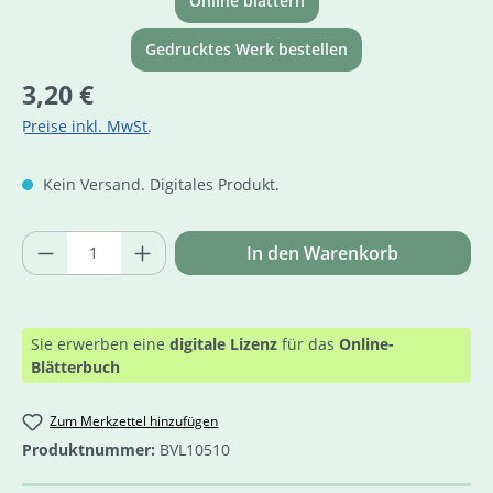
Online blättern
Gedrucktes Werk bestellen
Regulärer Preis:
3,20 €
Preise inkl. MwSt.
Kein Versand. Digitales Produkt.
Produkt Anzahl: Gib den gewünschten Wer
In den Warenkorb
Sie erwerben eine
digitale Lizenz
für das
Online-
Blätterbuch
Zum Merkzettel hinzufügen
Produktnummer:
BVL10510