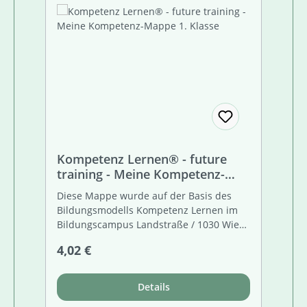
Kompetenz Lernen® - future
training - Meine Kompetenz-
Mappe 1. Klasse
Diese Mappe wurde auf der Basis des
Bildungsmodells Kompetenz Lernen im
Bildungscampus Landstraße / 1030 Wien
aus der Unterrichtsrealität entwickelt.
Regulärer Preis:
4,02 €
Sie erleichtert die gezielte Entwicklung
von SchülerInnen-Kompetenzen
erheblich. Diese Kompetenz-Mappe dient
Details
nicht nur dem schriftlichen Festhalten