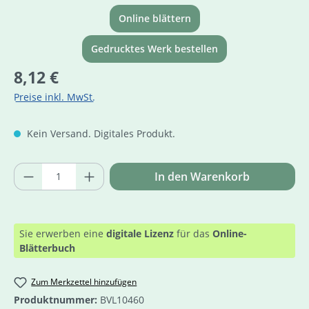
Online blättern
Gedrucktes Werk bestellen
Regulärer Preis:
8,12 €
Preise inkl. MwSt.
Kein Versand. Digitales Produkt.
Produkt Anzahl: Gib den gewünschten Wer
In den Warenkorb
Sie erwerben eine
digitale Lizenz
für das
Online-
Blätterbuch
Zum Merkzettel hinzufügen
Produktnummer:
BVL10460