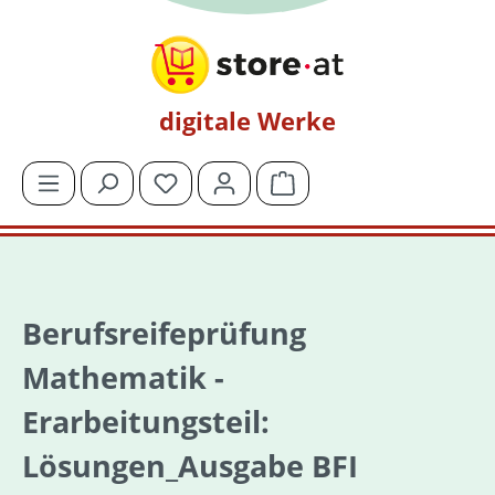
Zum Hauptinhalt springen
digitale Werke
Du hast 0 Produkte auf dem Merkzettel
Warenkorb enthält 0 Posit
Berufsreifeprüfung
Mathematik -
Erarbeitungsteil:
Lösungen_Ausgabe BFI