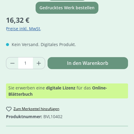
Gedrucktes Werk bestellen
Regulärer Preis:
16,32 €
Preise inkl. MwSt.
Kein Versand. Digitales Produkt.
Produkt Anzahl: Gib den gewünschten Wer
In den Warenkorb
Sie erwerben eine
digitale Lizenz
für das
Online-
Blätterbuch
Zum Merkzettel hinzufügen
Produktnummer:
BVL10402