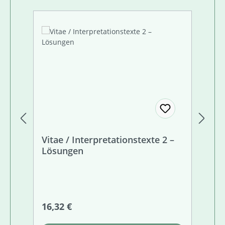
Vitae / Interpretationstexte 2 –
Vi
Lösungen
Di
sc
(S
ko
Regulärer Preis:
Re
16,32 €
20
Au
vo