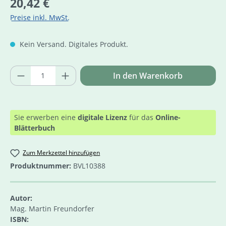
20,42 €
Preise inkl. MwSt.
Kein Versand. Digitales Produkt.
Produkt Anzahl: Gib den gewünschten Wer
In den Warenkorb
Sie erwerben eine
digitale Lizenz
für das
Online-
Blätterbuch
Zum Merkzettel hinzufügen
Produktnummer:
BVL10388
Autor:
Mag. Martin Freundorfer
ISBN: