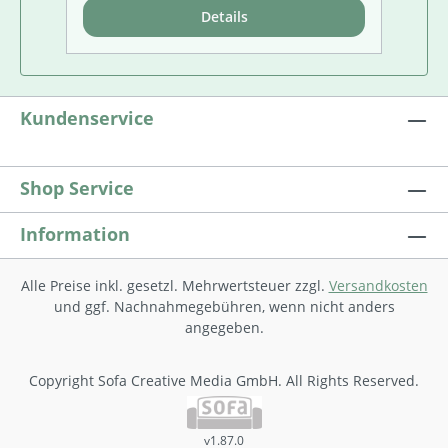
mi
Details
Au
wi
em
Te
un
Kundenservice
es
ne
sc
Shop Service
(S
ko
Information
n 
ve
un
Alle Preise inkl. gesetzl. Mehrwertsteuer zzgl.
Versandkosten
so
und ggf. Nachnahmegebühren, wenn nicht anders
au
angegeben.
be
au
Copyright Sofa Creative Media GmbH. All Rights Reserved.
Th
Mo
vi
v1.87.0