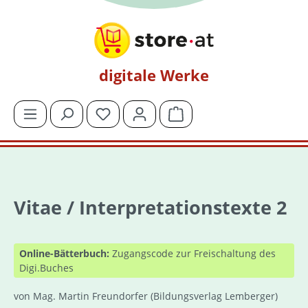
Zum Hauptinhalt springen
digitale Werke
Du hast 0 Produkte auf dem Merkzettel
Warenkorb enthält 0 Posit
Vitae / Interpretationstexte 2
Online-Bätterbuch:
Zugangscode zur Freischaltung des
Digi.Buches
von Mag. Martin Freundorfer
(Bildungsverlag Lemberger)