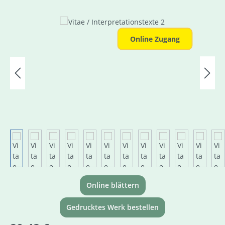
Bildergalerie überspringen
Online Zugang
Online blättern
Gedrucktes Werk bestellen
Regulärer Preis: