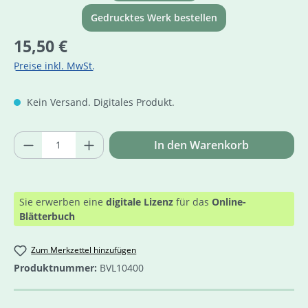
Gedrucktes Werk bestellen
Regulärer Preis:
15,50 €
Preise inkl. MwSt.
Kein Versand. Digitales Produkt.
Produkt Anzahl: Gib den gewünschten Wer
In den Warenkorb
Sie erwerben eine
digitale Lizenz
für das
Online-
Blätterbuch
Zum Merkzettel hinzufügen
Produktnummer:
BVL10400