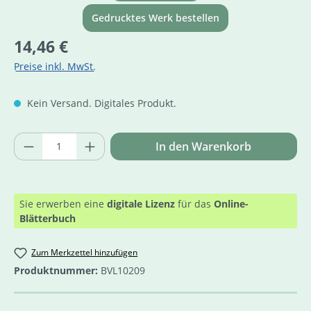
Gedrucktes Werk bestellen
Regulärer Preis:
14,46 €
Preise inkl. MwSt.
Kein Versand. Digitales Produkt.
Produkt Anzahl: Gib den gewünschten Wer
In den Warenkorb
Sie erwerben eine
digitale Lizenz
für das
Online-
Blätterbuch
Zum Merkzettel hinzufügen
Produktnummer:
BVL10209