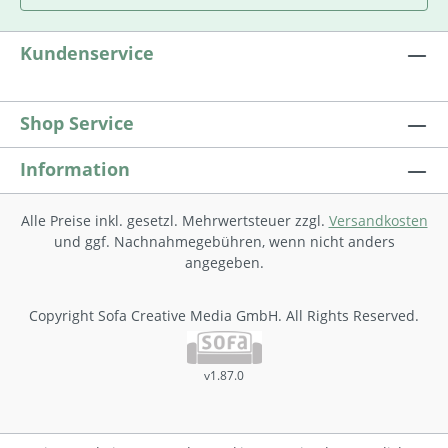
st
be
de
Kundenservice
Pr
Kr
we
Shop Service
di
Le
Information
Ko
Alle Preise inkl. gesetzl. Mehrwertsteuer zzgl.
Versandkosten
und ggf. Nachnahmegebühren, wenn nicht anders
angegeben.
Copyright Sofa Creative Media GmbH. All Rights Reserved.
v1.87.0