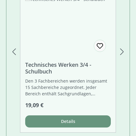
Technisches Werken 3/4 -
Te
Schulbuch
Ar
Den 3 Fachbereichen werden insgesamt
Di
15 Sachbereiche zugeordnet. Jeder
Be
Bereich enthält Sachgrundlagen,
Sc
Lernziele, Erkundungsphasen,
ih
Regulärer Preis:
Re
19,09 €
14
Werkthemen mit unterschiedlichen
Se
Lösungsniveaus und Hinweise auf den
Sc
Band "Arbeitsblätter Technisches Werken
Di
Details
für die 3. und 4. Klasse HS und AHS".
di
in