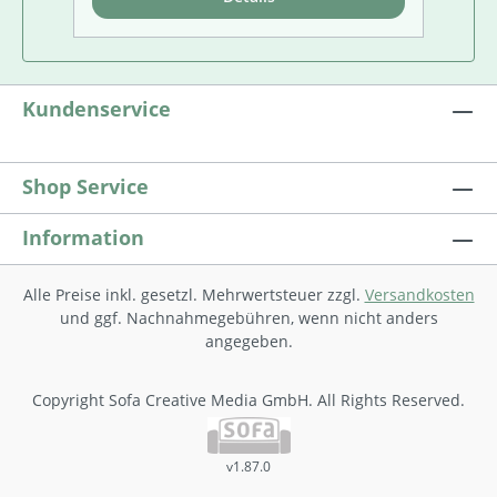
bewusst herausgefordert werden, ihre
be
Talente und Begabungen zu zeigen.•
Ta
Individuelle Lösungsansätze können
In
entwickelt werden.• Gemeinsam geht es
en
oft besser. Wer hat die „zündende Idee“?•
of
Kundenservice
Die Aufgaben führen zu unbewusster
Di
Anwendung der erlernten Techniken auf
An
höherer Komplexitätsstufe.
hö
Shop Service
Information
Alle Preise inkl. gesetzl. Mehrwertsteuer zzgl.
Versandkosten
und ggf. Nachnahmegebühren, wenn nicht anders
angegeben.
Copyright Sofa Creative Media GmbH. All Rights Reserved.
v1.87.0