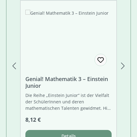
Genial! Mathematik 3 – Einstein
Ge
Junior
Ju
Die Reihe „Einstein Junior“ ist der Vielfalt
Die
der SchülerInnen und deren
de
mathematischen Talenten gewidmet. Hier
ma
werden komplexe Aufgaben nach
we
Regulärer Preis:
Re
8,12 €
8,
Themenbereichen aus dem Lehrplan
Th
gesammelt. Die Buchreihe verfolgt
ge
besondere Ziele:• SchülerInnen sollen
be
Details