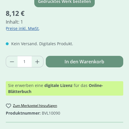
Gedrucktes Werk bestellen
Regulärer Preis:
8,12 €
Inhalt:
1
Preise inkl. MwSt.
Kein Versand. Digitales Produkt.
Produkt Anzahl: Gib den gewünschten Wer
In den Warenkorb
Sie erwerben eine
digitale Lizenz
für das
Online-
Blätterbuch
Zum Merkzettel hinzufügen
Produktnummer:
BVL10090