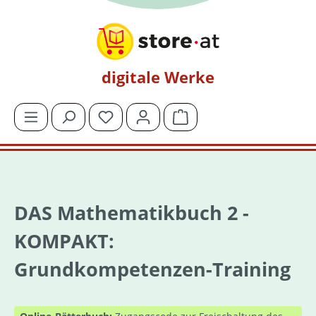
Zum Hauptinhalt springen
digitale Werke
Du hast 0 Produkte auf dem Merkzettel
Warenkorb enthält 0 Posit
DAS Mathematikbuch 2 -
KOMPAKT:
Grundkompetenzen-Training