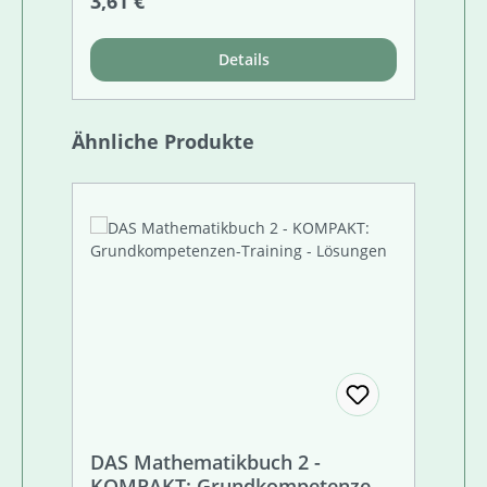
Regulärer Preis:
3,61 €
Details
Produktgalerie überspringen
Ähnliche Produkte
DAS Mathematikbuch 2 -
KOMPAKT: Grundkompetenzen-