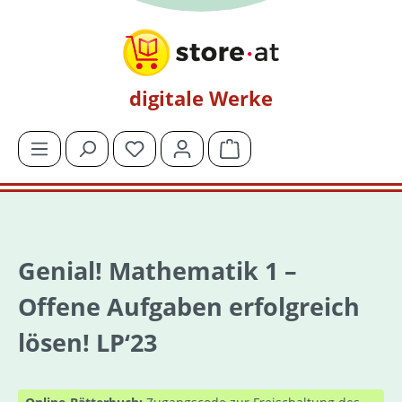
Zum Hauptinhalt springen
digitale Werke
Du hast 0 Produkte auf dem Merkzettel
Warenkorb enthält 0 Posit
Genial! Mathematik 1 –
Offene Aufgaben erfolgreich
lösen! LP‘23