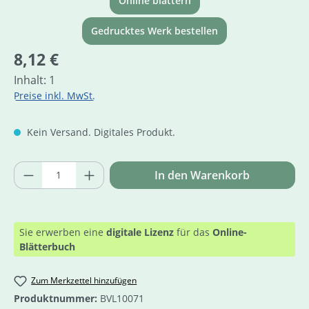
Online blättern
Gedrucktes Werk bestellen
Regulärer Preis:
8,12 €
Inhalt:
1
Preise inkl. MwSt.
Kein Versand. Digitales Produkt.
Produkt Anzahl: Gib den gewünschten Wer
In den Warenkorb
Sie erwerben eine
digitale Lizenz
für das
Online-
Blätterbuch
Zum Merkzettel hinzufügen
Produktnummer:
BVL10071