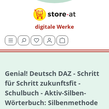
Zum Hauptinhalt springen
digitale Werke
Du hast 0 Produkte auf dem Merkzettel
Warenkorb enthält 0 Posit
Genial! Deutsch DAZ - Schritt
für Schritt zukunftsfit -
Schulbuch - Aktiv-Silben-
Wörterbuch: Silbenmethode