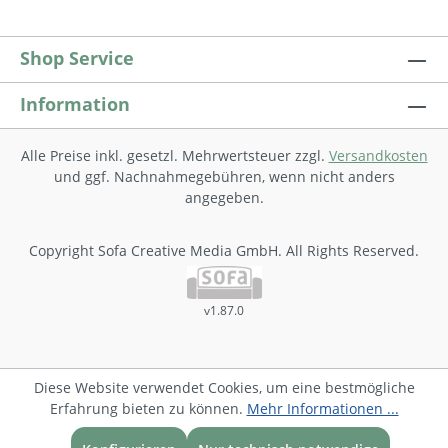
Selbstkontrolle, sodass selbstständiges
Wö
Arbeiten in diesem Heft möglich ist. Viele
Gr
Aufgaben sehen Partnerarbeit vor und
Si
Shop Service
sind als solche kenntlich gemacht.
Te
Zusatzaufgaben dienen der
Gr
Information
Differenzierung.
mi
Wo
5 
Alle Preise inkl. gesetzl. Mehrwertsteuer zzgl.
Versandkosten
sa
und ggf. Nachnahmegebühren, wenn nicht anders
Wo
angegeben.
Copyright Sofa Creative Media GmbH. All Rights Reserved.
v1.87.0
Diese Website verwendet Cookies, um eine bestmögliche
Erfahrung bieten zu können.
Mehr Informationen ...