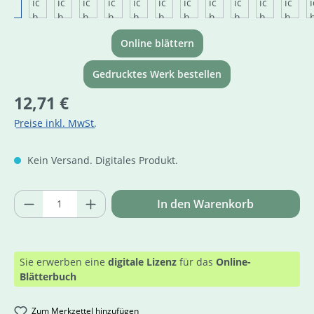
Online blättern
Gedrucktes Werk bestellen
Regulärer Preis:
12,71 €
Preise inkl. MwSt.
Kein Versand. Digitales Produkt.
Produkt Anzahl: Gib den gewünschten Wer
In den Warenkorb
Sie erwerben eine
digitale Lizenz
für das
Online-
Blätterbuch
Zum Merkzettel hinzufügen