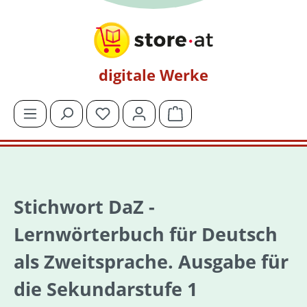
Zum Hauptinhalt springen
digitale Werke
Du hast 0 Produkte auf dem Merkzettel
Warenkorb enthält 0 Posit
Stichwort DaZ -
Lernwörterbuch für Deutsch
als Zweitsprache. Ausgabe für
die Sekundarstufe 1