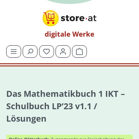
Zum Hauptinhalt springen
digitale Werke
Du hast 0 Produkte auf dem Merkzettel
Warenkorb enthält 0 Posit
Das Mathematikbuch 1 IKT –
Schulbuch LP’23 v1.1 /
Lösungen