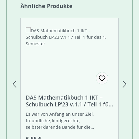
Produktgalerie überspringen
Ähnliche Produkte
DAS Mathematikbuch 1 IKT –
D
Schulbuch LP’23 v.1.1 / Teil 1 für
Sc
das 1. Semester
da
Es war von Anfang an unser Ziel,
Es
freundliche, kindgerechte,
fr
selbsterklärende Bände für die
se
Sekundarstufe 1 zu schaffen. Die Version
Se
Regulärer Preis:
Re
6,55 €
6,