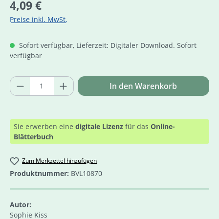
Regulärer Preis:
4,09 €
Preise inkl. MwSt.
Sofort verfügbar, Lieferzeit: Digitaler Download. Sofort
verfügbar
Produkt Anzahl: Gib den gewünschten Wer
In den Warenkorb
Sie erwerben eine
digitale Lizenz
für das
Online-
Blätterbuch
Zum Merkzettel hinzufügen
Produktnummer:
BVL10870
Autor:
Sophie Kiss