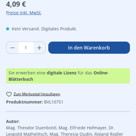
Regulärer Preis:
4,09 €
Preise inkl. MwSt.
Kein Versand. Digitales Produkt.
Produkt Anzahl: Gib den gewünschten Wer
In den Warenkorb
Sie erwerben eine
digitale Lizenz
für das
Online-
Blätterbuch
Zum Merkzettel hinzufügen
Produktnummer:
BVL10751
Autor:
Mag. Theodor Duenbostl, Mag. Elfriede Hofmayer, Dr.
Leopold Mathelitsch, Mag. Theresia Oudin, Roland Rodler