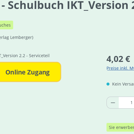
Schulbuch IKT_Version 2.
uches
erlag Lemberger)
Regulärer Pre
4,02 €
Preise inkl. M
Online Zugang
Kein Versan
Produkt 
Sie erwerbe