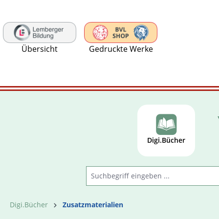
 Hauptinhalt springen
Zur Suche springen
Zur Hauptnavigation springen
Übersicht
Gedruckte Werke
Digi.Bücher
Digi.Bücher
Zusatzmaterialien