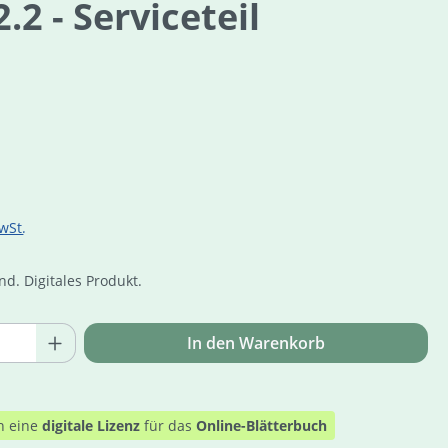
2 - Serviceteil
is:
wSt.
d. Digitales Produkt.
Anzahl: Gib den gewünschten Wert ein o
In den Warenkorb
n eine
digitale Lizenz
für das
Online-Blätterbuch