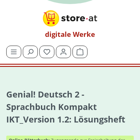
Zum Hauptinhalt springen
digitale Werke
Du hast 0 Produkte auf dem Merkzettel
Warenkorb enthält 0 Posit
Genial! Deutsch 2 -
Sprachbuch Kompakt
IKT_Version 1.2: Lösungsheft