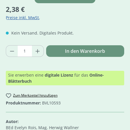
Regulärer Preis:
2,38 €
Preise inkl. MwSt.
Kein Versand. Digitales Produkt.
Produkt Anzahl: Gib den gewünschten Wer
In den Warenkorb
Sie erwerben eine
digitale Lizenz
für das
Online-
Blätterbuch
Zum Merkzettel hinzufügen
Produktnummer:
BVL10593
Autor:
BEd Evelyn Rois, Mag. Herwig Wallner