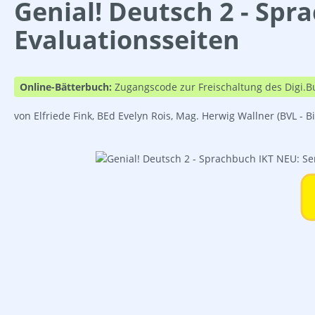
Genial! Deutsch 2 - Spr
Evaluationsseiten
Online-Bätterbuch:
Zugangscode zur Freischaltung des Digi.B
von Elfriede Fink, BEd Evelyn Rois, Mag. Herwig Wallner
(BVL - B
Bildergalerie überspringen