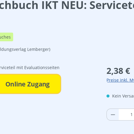
achbuch IKT NEU: Servicet
uches
ildungsverlag Lemberger)
Regulärer Pre
2,38 €
Preise inkl. M
Online Zugang
Kein Versan
Produkt 