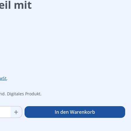
eil mit
is:
wSt.
d. Digitales Produkt.
Anzahl: Gib den gewünschten Wert ein o
In den Warenkorb