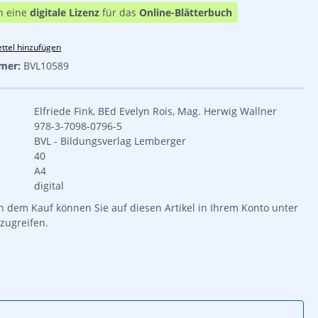
n eine
digitale Lizenz
für das
Online-Blätterbuch
ttel hinzufügen
mer:
BVL10589
Elfriede Fink, BEd Evelyn Rois, Mag. Herwig Wallner
978-3-7098-0796-5
BVL - Bildungsverlag Lemberger
40
A4
digital
 dem Kauf können Sie auf diesen Artikel in Ihrem Konto unter
zugreifen.