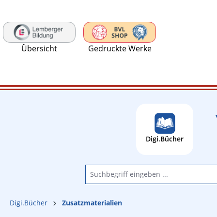
 Hauptinhalt springen
Zur Suche springen
Zur Hauptnavigation springen
Übersicht
Gedruckte Werke
Digi.Bücher
Digi.Bücher
Zusatzmaterialien