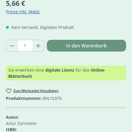
Regulärer Preis:
5,66 €
Preise inkl. MwSt.
Kein Versand. Digitales Produkt.
Produkt Anzahl: Gib den gewünschten Wer
In den Warenkorb
Sie erwerben eine
digitale Lizenz
für das
Online-
Blätterbuch
Zum Merkzettel hinzufügen
Produktnummer:
BVL10370
Autor:
Artur Zürnstein
ISBN: