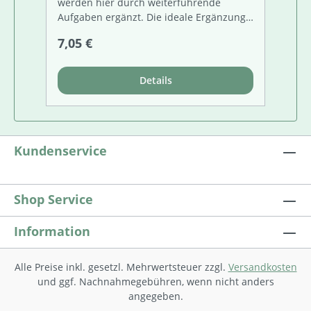
werden hier durch weiterführende
Aufgaben ergänzt. Die ideale Ergänzung
zum Schulbuch!
Regulärer Preis:
7,05 €
Details
Kundenservice
Shop Service
Information
Alle Preise inkl. gesetzl. Mehrwertsteuer zzgl.
Versandkosten
und ggf. Nachnahmegebühren, wenn nicht anders
angegeben.