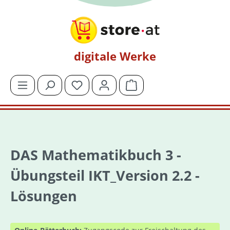
Zum Hauptinhalt springen
digitale Werke
Du hast 0 Produkte auf dem Merkzettel
Warenkorb enthält 0 Posit
DAS Mathematikbuch 3 -
Übungsteil IKT_Version 2.2 -
Lösungen