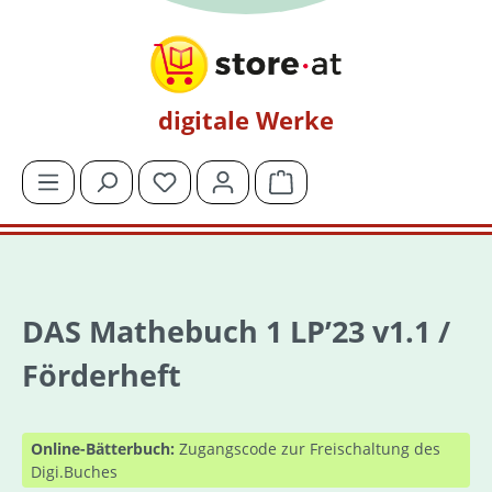
Zum Hauptinhalt springen
digitale Werke
Du hast 0 Produkte auf dem Merkzettel
Warenkorb enthält 0 Posit
DAS Mathebuch 1 LP’23 v1.1 /
Förderheft
Online-Bätterbuch:
Zugangscode zur Freischaltung des
Digi.Buches