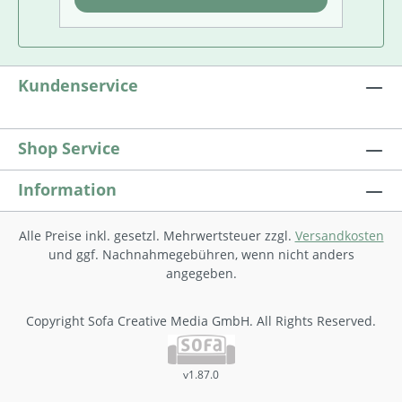
Arbeitsheft als auch als eigenständiges
Heft eingesetzt werden. Lösungsheft
extra erhältlich.Nahtlos weiter­arbeiten:
vom Förderheft zum Arbeitsheft vom
Arbeitsheft zum ForderheftHinweis: Auch
Kundenservice
als eigenständiges,
lehrwerkunabhängiges Heft optimal
einsetzbar.
Shop Service
Information
Alle Preise inkl. gesetzl. Mehrwertsteuer zzgl.
Versandkosten
und ggf. Nachnahmegebühren, wenn nicht anders
angegeben.
Copyright Sofa Creative Media GmbH. All Rights Reserved.
v1.87.0