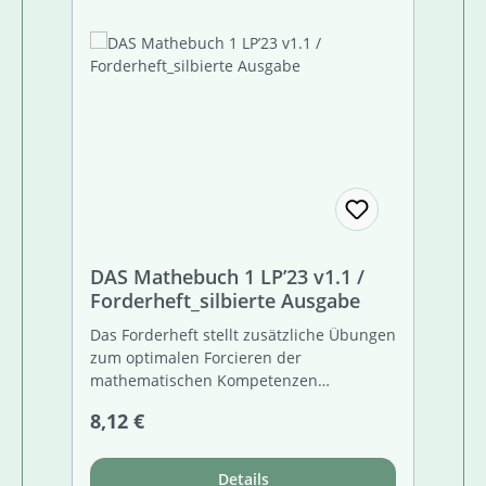
DAS Mathebuch 1 LP’23 v1.1 /
Forderheft_silbierte Ausgabe
Das Forderheft stellt zusätzliche Übungen
zum optimalen Forcieren der
mathematischen Kompetenzen
leistungsstarker Kids bereit. Seine
Regulärer Preis:
8,12 €
Aufgabenformate sind abgestimmt auf
das Schulbuch sowie das Arbeitsheft.
Daher kann es sowohl ergänzend zum
Details