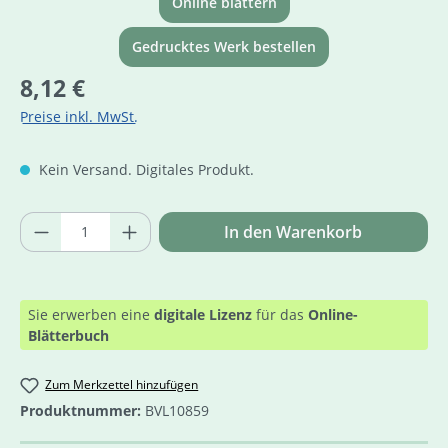
Online blättern
Gedrucktes Werk bestellen
Regulärer Preis:
8,12 €
Preise inkl. MwSt.
Kein Versand. Digitales Produkt.
Produkt Anzahl: Gib den gewünschten Wer
In den Warenkorb
Sie erwerben eine
digitale Lizenz
für das
Online-
Blätterbuch
Zum Merkzettel hinzufügen
Produktnummer:
BVL10859