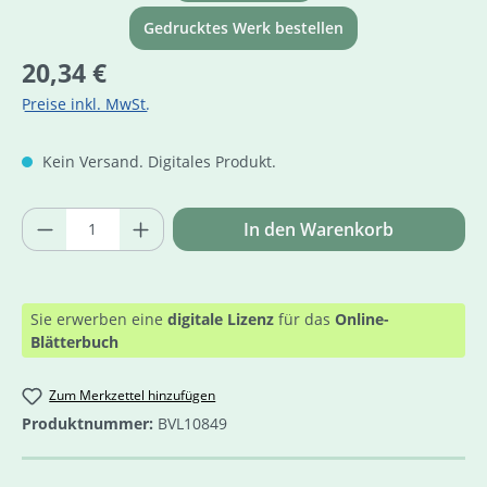
Gedrucktes Werk bestellen
Regulärer Preis:
20,34 €
Preise inkl. MwSt.
Kein Versand. Digitales Produkt.
Produkt Anzahl: Gib den gewünschten Wer
In den Warenkorb
Sie erwerben eine
digitale Lizenz
für das
Online-
Blätterbuch
Zum Merkzettel hinzufügen
Produktnummer:
BVL10849