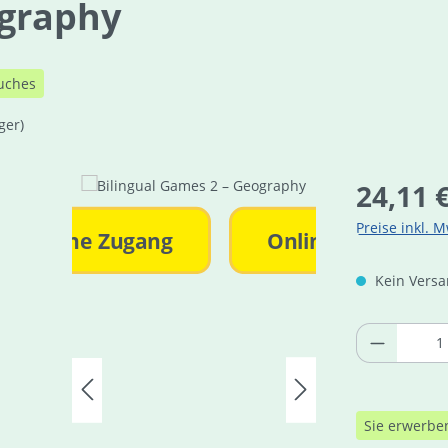
ography
uches
ger)
Regulärer Pre
24,11 
Preise inkl. M
Online Zugang
Online Zugang
Kein Versan
Produkt 
Sie erwerbe