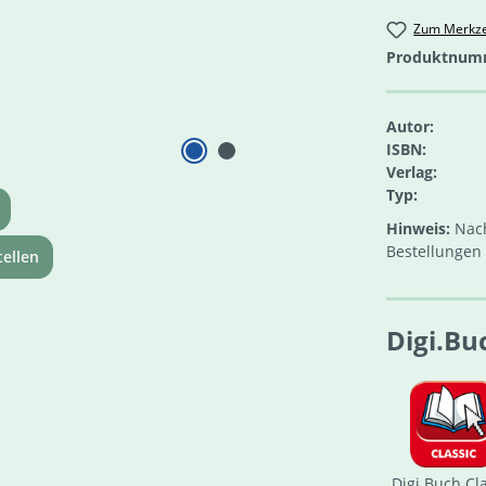
Zum Merkze
Produktnum
Autor:
ISBN:
Verlag:
Typ:
Hinweis:
Nach
Bestellungen 
ellen
Digi.Bu
Digi.Buch Cl