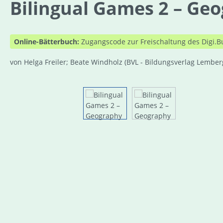
Bilingual Games 2 – Ge
Online-Bätterbuch:
Zugangscode zur Freischaltung des Digi.B
von Helga Freiler; Beate Windholz
(BVL - Bildungsverlag Lember
Bildergalerie überspringen
Online Zugang