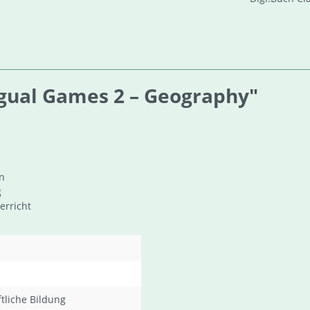
gual Games 2 – Geography"
n
g
erricht
tliche Bildung