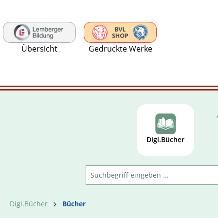
 Hauptinhalt springen
Zur Suche springen
Zur Hauptnavigation springen
Übersicht
Gedruckte Werke
Digi.Bücher
Digi.Bücher
Bücher