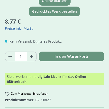
Online blättern
Gedrucktes Werk bestellen
Regulärer Preis:
8,77 €
Preise inkl. MwSt.
Kein Versand. Digitales Produkt.
Produkt Anzahl: Gib den gewünschten Wer
In den Warenkorb
Sie erwerben eine
digitale Lizenz
für das
Online-
Blätterbuch
Zum Merkzettel hinzufügen
Produktnummer:
BVL10827