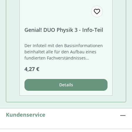
Genial! DUO Physik 3 - Info-Teil
Der Infoteil mit den Basisinformationen
beinhaltet alle für den Aufbau eines
fundierten Fachverständnisses
erforderlichen Themen und Inhalte. Alle
Regulärer Preis:
4,27 €
Seiten sind differenziert aufgebaut und
unterscheiden zwischen unbedingt
erforderlichen Basis-Infos und
Details
Zusatzinformationen. Am Ende jeder
Doppelseite finden Sie eine kurze
Zusammenfassung. Grundlegendes
Textkompetenz-Training durch spezielle
Aufgabenstellungen inklusive.
Kundenservice
KOOPERATION MIT DEM VERLAG ED.
HÖLZEL