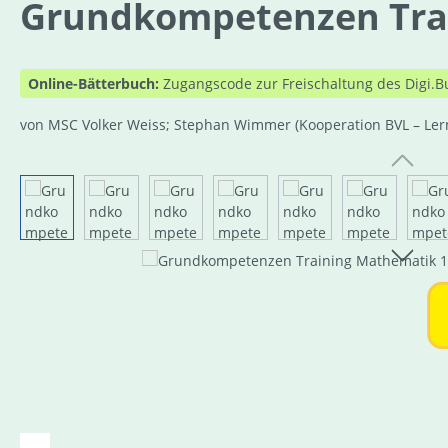
Grundkompetenzen Train
Online-Bätterbuch:
Zugangscode zur Freischaltung des Digi.B
von MSC Volker Weiss; Stephan Wimmer
(Kooperation BVL – Le
Bildergalerie überspringen