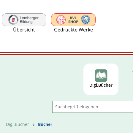
 Hauptinhalt springen
Zur Suche springen
Zur Hauptnavigation springen
Übersicht
Gedruckte Werke
Digi.Bücher
Digi.Bücher
Bücher