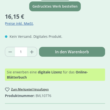
Gedrucktes Werk bestellen
Regulärer Preis:
16,15 €
Preise inkl. MwSt.
Kein Versand. Digitales Produkt.
Produkt Anzahl: Gib den gewünschten Wer
In den Warenkorb
Sie erwerben eine
digitale Lizenz
für das
Online-
Blätterbuch
Zum Merkzettel hinzufügen
Produktnummer:
BVL10776