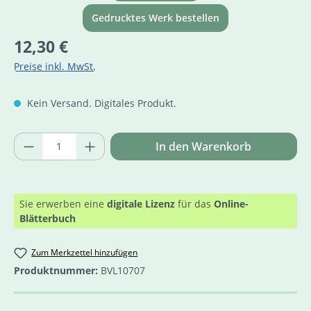
Gedrucktes Werk bestellen
Regulärer Preis:
12,30 €
Preise inkl. MwSt.
Kein Versand. Digitales Produkt.
Produkt Anzahl: Gib den gewünschten Wer
In den Warenkorb
Sie erwerben eine
digitale Lizenz
für das
Online-
Blätterbuch
Zum Merkzettel hinzufügen
Produktnummer:
BVL10707