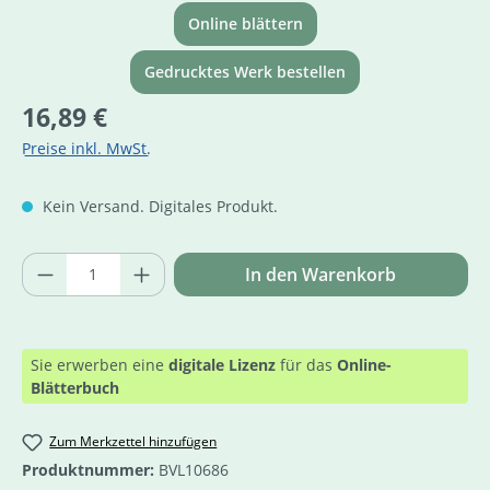
Online blättern
Gedrucktes Werk bestellen
Regulärer Preis:
16,89 €
Preise inkl. MwSt.
Kein Versand. Digitales Produkt.
Produkt Anzahl: Gib den gewünschten Wer
In den Warenkorb
Sie erwerben eine
digitale Lizenz
für das
Online-
Blätterbuch
Zum Merkzettel hinzufügen
Produktnummer:
BVL10686