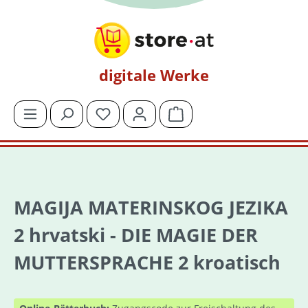
Zum Hauptinhalt springen
digitale Werke
Du hast 0 Produkte auf dem Merkzettel
Warenkorb enthält 0 Posit
MAGIJA MATERINSKOG JEZIKA
2 hrvatski - DIE MAGIE DER
MUTTERSPRACHE 2 kroatisch