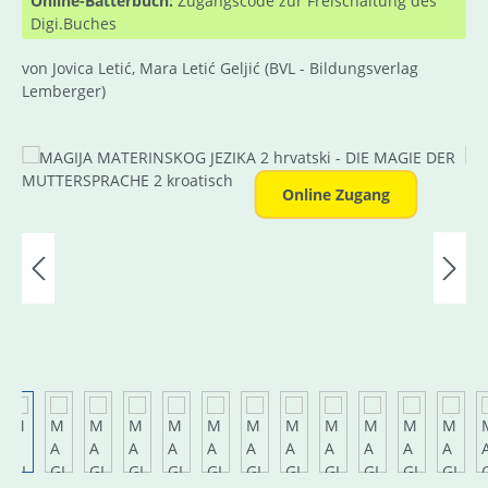
Online-Bätterbuch:
Zugangscode zur Freischaltung des
Digi.Buches
von Jovica Letić, Mara Letić Geljić
(BVL - Bildungsverlag
Lemberger)
Bildergalerie überspringen
Online Zugang