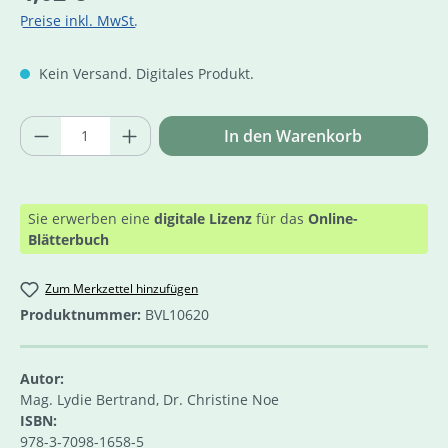
Preise inkl. MwSt.
Kein Versand. Digitales Produkt.
Produkt Anzahl: Gib den gewünschten Wer
In den Warenkorb
Sie erwerben eine
digitale Lizenz
für das
Online-
Blätterbuch
Zum Merkzettel hinzufügen
Produktnummer:
BVL10620
Autor:
Mag. Lydie Bertrand, Dr. Christine Noe
ISBN:
978-3-7098-1658-5