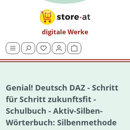
Zum Hauptinhalt springen
digitale Werke
Du hast 0 Produkte auf dem Merkzettel
Warenkorb enthält 0 Posit
Genial! Deutsch DAZ - Schritt
für Schritt zukunftsfit -
Schulbuch - Aktiv-Silben-
Wörterbuch: Silbenmethode