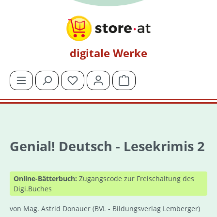
Zum Hauptinhalt springen
digitale Werke
Du hast 0 Produkte auf dem Merkzettel
Warenkorb enthält 0 Posit
Genial! Deutsch - Lesekrimis 2
Online-Bätterbuch:
Zugangscode zur Freischaltung des
Digi.Buches
von Mag. Astrid Donauer
(BVL - Bildungsverlag Lemberger)