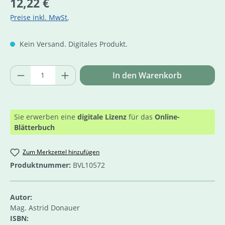
12,22 €
Preise inkl. MwSt.
Kein Versand. Digitales Produkt.
Produkt Anzahl: Gib den gewünschten Wer
In den Warenkorb
Sie erwerben eine
digitale Lizenz
für das
Online-
Blätterbuch
Zum Merkzettel hinzufügen
Produktnummer:
BVL10572
Autor:
Mag. Astrid Donauer
ISBN: