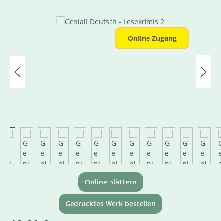
Bildergalerie überspringen
Online Zugang
Online blättern
Gedrucktes Werk bestellen
Regulärer Preis: