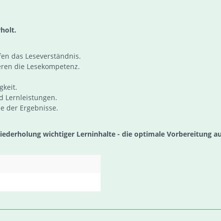
holt.
fen das Leseverständnis.
eren die Lesekompetenz.
gkeit.
d Lernleistungen.
le der Ergebnisse.
derholung wichtiger Lerninhalte - die optimale Vorbereitung auf