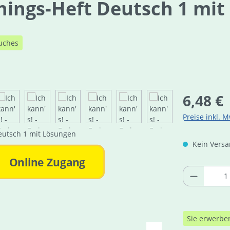
ainings-Heft Deutsch 1 mi
uches
Regulärer Pre
6,48 €
Preise inkl. M
Kein Versan
Online Zugang
Produkt 
Sie erwerbe