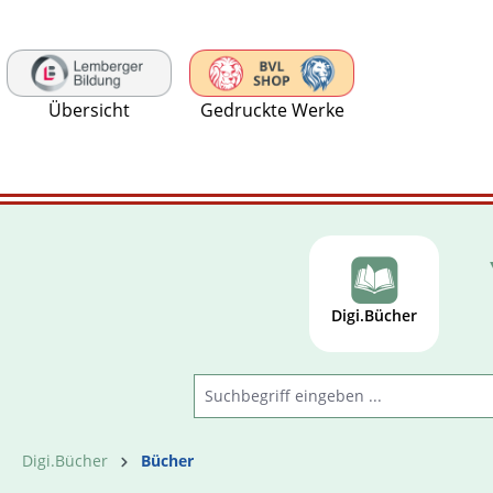
 Hauptinhalt springen
Zur Suche springen
Zur Hauptnavigation springen
Übersicht
Gedruckte Werke
Digi.Bücher
Digi.Bücher
Bücher