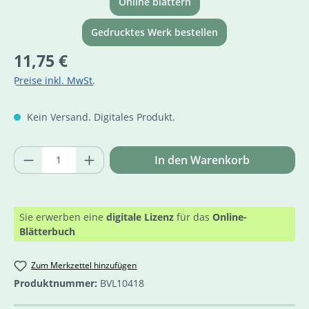
Online blättern
Gedrucktes Werk bestellen
Regulärer Preis:
11,75 €
Preise inkl. MwSt.
Kein Versand. Digitales Produkt.
Produkt Anzahl: Gib den gewünschten Wer
In den Warenkorb
Sie erwerben eine
digitale Lizenz
für das
Online-
Blätterbuch
Zum Merkzettel hinzufügen
Produktnummer:
BVL10418