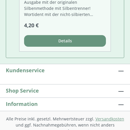
Ausgabe mit der originalen
Silbenmethode mit Silbentrenner!
Wortident mit der nicht-silbierten
Version. Parallel einsetzbar - ideal für
Regulärer Preis:
4,20 €
inklusiven Unterrioht! Das Arbeitsheft
zum Lesebuch 4 enthält zu ausgewählten
Texten aus allen Kapiteln Übungen und
Details
Aufgaben auf einem mittleren Niveau. Im
Handbuch werden zu jeder Geschichte
bzw. jedem Gedicht eines oder mehrere
Arbeitsblätter als Kopiervorlagen
angeboten. Mit Arbeitsheft und
Kundenservice
Arbeitsblättern werden alle
Bildungsstandards im Kompetenzbereich
„Lesen/Umgang mit Texten und Medien“
Shop Service
erfüllt.
Information
Alle Preise inkl. gesetzl. Mehrwertsteuer zzgl.
Versandkosten
und ggf. Nachnahmegebühren, wenn nicht anders