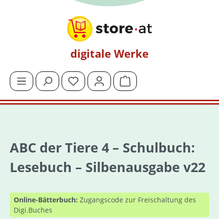
Zum Hauptinhalt springen
digitale Werke
Du hast 0 Produkte auf dem Merkzettel
Warenkorb enthält 0 Posit
ABC der Tiere 4 – Schulbuch:
Lesebuch – Silbenausgabe v22
Online-Bätterbuch:
Zugangscode zur Freischaltung des
Digi.Buches