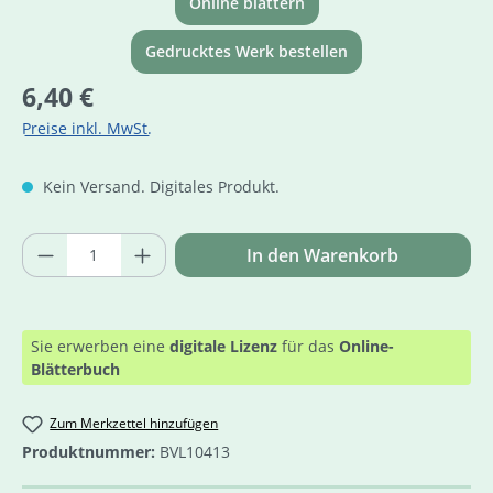
Online blättern
Gedrucktes Werk bestellen
Regulärer Preis:
6,40 €
Preise inkl. MwSt.
Kein Versand. Digitales Produkt.
Produkt Anzahl: Gib den gewünschten Wer
In den Warenkorb
Sie erwerben eine
digitale Lizenz
für das
Online-
Blätterbuch
Zum Merkzettel hinzufügen
Produktnummer:
BVL10413