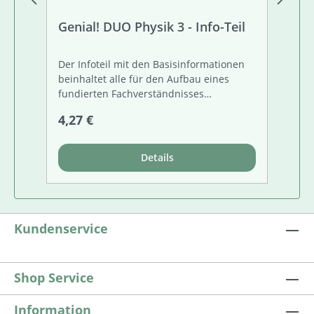
Genial! DUO Physik 3 - Info-Teil
Ge
Te
Der Infoteil mit den Basisinformationen
De
beinhaltet alle für den Aufbau eines
ve
fundierten Fachverständnisses
ei
erforderlichen Themen und Inhalte. Alle
Au
Regulärer Preis:
Re
4,27 €
10
Seiten sind differenziert aufgebaut und
un
unterscheiden zwischen unbedingt
Te
erforderlichen Basis-Infos und
Au
Details
Zusatzinformationen. Am Ende jeder
Doppelseite finden Sie eine kurze
Zusammenfassung. Grundlegendes
Textkompetenz-Training durch spezielle
Aufgabenstellungen inklusive.
Kundenservice
KOOPERATION MIT DEM VERLAG ED.
HÖLZEL
Shop Service
Information